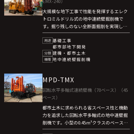
EMX-240）
大規模な地下工事で性能を発揮するエレク
トロミルドリル式の地中連続壁掘削機で
す。掘り残しのない全断面掘削を実現し、
中硬岩まで高い能率で対応します。電動機
基礎工事
駆動の採用により動力伝達効率を大幅に向
用途
都市部地下開発
上させ、定格の150％まで運転可能な堅牢
建機・都市土木
分類
な駆動系と、コンパクトな動力設備、優れ
地中連続壁掘削機
機種
たメンテナンス性を備えています。
MPD-TMX
回転水平多軸式連続壁機（70ベース）（45
ベース）
都市土木に求められる省スペース性と機動
力を追求した回転水平多軸式の地中連壁掘
削機です。小型の0.45m³クラスのベースマ
シン（MPD70は0.7m³クラス）を採用する