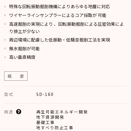
特殊な回転振動掘削機構によりあらゆる地層に対応
ワイヤーラインサンプラーによるコア採取が 可能
高速掘削の実現により 、回転振動掘削による圧密効果によ
り排土が少ない
周辺環境に配慮した低振動・低騒音掘削工法を実現
無水掘削が可能
高い垂直精度
概 要
型式
SD-160
再生可能エネルギー開発
用途
地下資源開発
基礎工事
地すべり防止工事