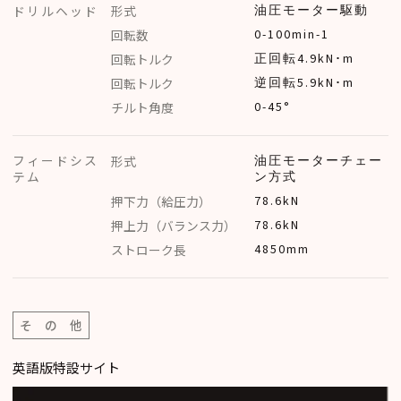
ドリルヘッド
形式
油圧モーター駆動
回転数
0-100min-1
回転トルク
正回転4.9kN･m
回転トルク
逆回転5.9kN･m
チルト角度
0-45°
フィードシス
形式
油圧モーターチェー
テム
ン方式
押下力（給圧力）
78.6kN
押上力（バランス力）
78.6kN
ストローク長
4850mm
そ の 他
英語版特設サイト