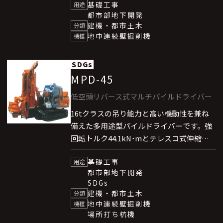
基礎工事
ことで、省スペース化を実現し、狭隘地で
用途
都市部地下開発
も自在角度での掘削に対応可能です。掘削
建機・都市土木
分類
性能は従来機BMXと同等のトルクを保持し
地中連続壁掘削機
機種
ており、多様な地盤条件において安定した
カッティング掘削が可能です。
SDGs
MPD-45
低空頭リバース式マルチパイルドライバー
16tクラスの吊り能力と高い機動性を兼ね
備えた多用途型パイルドライバーです。強
回転トルク44.1kN･mとテレスコ式伸縮
リーダーにより、大口径・大深度施工に対
基礎工事
応します。空頭制限下でも使用でき、省ス
用途
都市部地下開発
ペースなベースマシンにより都市部の狭隘
SDGs
現場で高い施工効率と安定した作業性能を
建機・都市土木
分類
発揮します。
地中連続壁掘削機
機種
場所打ち杭機