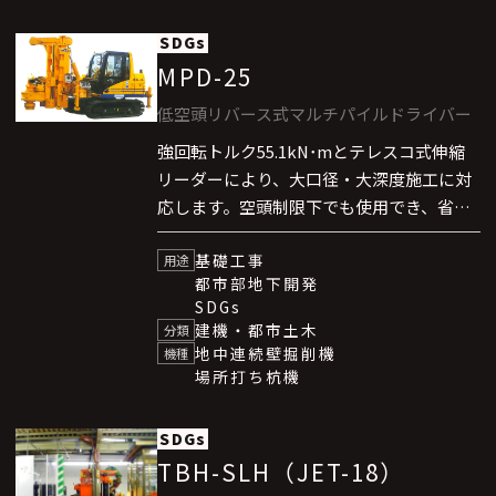
SDGs
MPD-25
低空頭リバース式マルチパイルドライバー
強回転トルク55.1kN･mとテレスコ式伸縮
リーダーにより、大口径・大深度施工に対
応します。空頭制限下でも使用でき、省ス
ペースなベースマシンにより都市部の狭隘
基礎工事
現場で高い施工効率と安定した作業性能を
用途
都市部地下開発
発揮します。
SDGs
建機・都市土木
分類
地中連続壁掘削機
機種
場所打ち杭機
SDGs
TBH-SLH（JET-18）