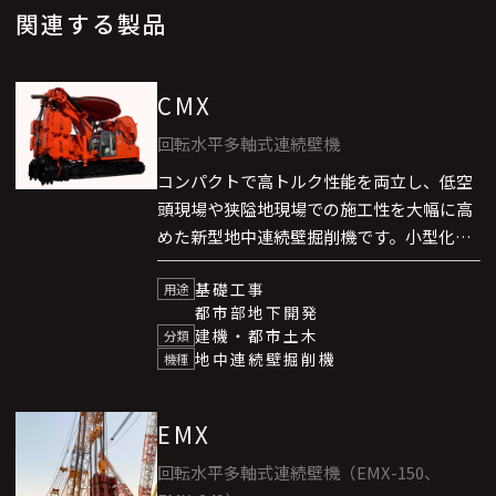
関連する製品
CMX
回転水平多軸式連続壁機
コンパクトで高トルク性能を両立し、低空
頭現場や狭隘地現場での施工性を大幅に高
めた新型地中連続壁掘削機です。小型化に
加え回転角度調整機能を装備し、敷地境界
基礎工事
ぎりぎりまでの「マタギ施工」が可能で
用途
都市部地下開発
す。高速道路・鉄道、都市部高層ビルの基
建機・都市土木
分類
礎、地下外壁、土留め壁・遮水壁など、多
地中連続壁掘削機
機種
様な地下開発工事で威力を発揮します。
EMX
回転水平多軸式連続壁機（EMX-150、