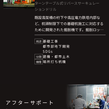
ターンテーブル式リバースサーキュレー
ションドリル
既設高架橋の桁下や高圧電力鉄塔内部な
ど、杭頭制限下での基礎杭施工に対応する
ために開発された掘削機です。掘削ロッド
の駆動方式にターンテーブル式を採用する
基礎工事
ことで機械全高1.8mに抑え、低空頭下での
用途
都市部地下開発
掘削を可能にしました。さらに、コンパク
SDGs
トな機体設計により、施工中の交通規制な
建機・都市土木
分類
ど周辺への影響を最小限にすることができ
場所打ち杭機
機種
ます。
アフターサポート