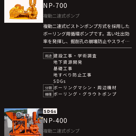
NP-700
複動二連式ポンプ
複動二連式ピストンポンプ方式を採用した
ボーリング用循環ポンプです。高い吐出効
率を発揮し、掘削孔の崩壊防止やスライム
排除に必要な泥水供給を安定して行いま
建設工事・学術調査
す。水・ベントナイト懸濁水を主体とした
用途
地下資源開発
水系泥水はもちろん、セメントミルクなど
基礎工事
を扱うグラウト用途にも対応できる汎用性
地すべり防止工事
の高いポンプです。
SDGs
ボーリングマシン・周辺機材
分類
ボーリング・グラウトポンプ
機種
SDGs
NP-400
複動二連式ポンプ