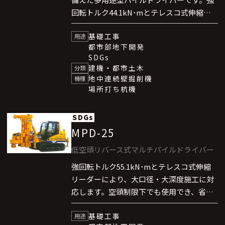
回転トルク44.1kN･mとテレスコ式伸縮
リーダーにより、大口径・大深度施工に対
基礎工事
応します。空頭制限下でも使用でき、省ス
用途
都市部地下開発
ペースなベースマシンにより都市部の狭隘
SDGs
現場で高い施工効率と安定した作業性能を
建機・都市土木
分類
発揮します。
地中連続壁掘削機
機種
場所打ち杭機
SDGs
MPD-25
低空頭リバース式マルチパイルドライバー
強回転トルク55.1kN･mとテレスコ式伸縮
リーダーにより、大口径・大深度施工に対
応します。空頭制限下でも使用でき、省ス
ペースなベースマシンにより都市部の狭隘
基礎工事
現場で高い施工効率と安定した作業性能を
用途