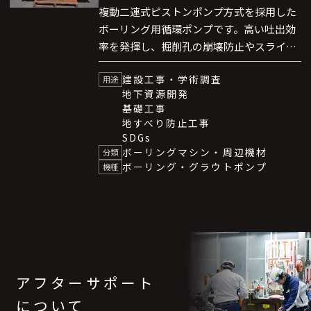
複動二連式ピストンポンプ方式を採用した
ボーリング用循環ポンプです。高い吐出効
率を発揮し、掘削孔の崩壊防止やスライム
排除に必要な泥水供給を安定して行いま
建設工事・学術調査
す。水・ベントナイト懸濁水を主体とした
用途
地下資源開発
水系泥水はもちろん、セメントミルクなど
基礎工事
を扱うグラウト用途にも対応できる汎用性
地すべり防止工事
の高いポンプです。
SDGs
ボーリングマシン・周辺機材
分類
ボーリング・グラウトポンプ
機種
アフターサポート
について