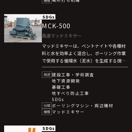
場所打ち杭機
機種
ます。
SDGs
MCK-500
高速マッドミキサー
マッドミキサーは、ベントナイトや各種材
料と水を効率よく混合し、ボーリング作業
で使用する循環水（泥水）を生成する撹拌
機です。セメントミルクや薬液の混合にも
建設工事・学術調査
使用可能です。プロペラ式ではなく循環
用途
地下資源開発
ジェット水流方式を採用しており、安全性
基礎工事
に優れています。
地すべり防止工事
SDGs
ボーリングマシン・周辺機材
分類
マッドミキサー
機種
SDGs