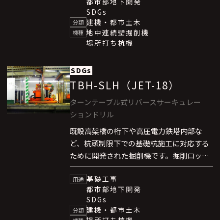
都市部地下開発
発揮します。
SDGs
建機・都市土木
分類
地中連続壁掘削機
機種
場所打ち杭機
SDGs
TBH-SLH（JET-18）
ターンテーブル式リバースサーキュレー
ションドリル
既設高架橋の桁下や高圧電力鉄塔内部な
ど、杭頭制限下での基礎杭施工に対応する
ために開発された掘削機です。掘削ロッド
の駆動方式にターンテーブル式を採用する
基礎工事
ことで機械全高1.8mに抑え、低空頭下での
用途
都市部地下開発
掘削を可能にしました。さらに、コンパク
SDGs
トな機体設計により、施工中の交通規制な
建機・都市土木
分類
ど周辺への影響を最小限にすることができ