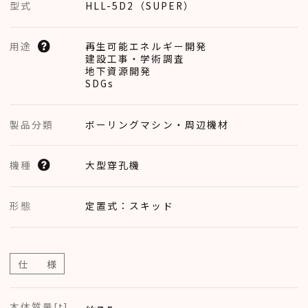
型式
HLL-5D2（SUPER）
再生可能エネルギー開発
用途
建設工事・学術調査
地下資源開発
SDGs
製品分類
ボーリングマシン・周辺機材
大型穿孔機
機種
形態
定置式：スキッド
仕 様
本体質量[t]