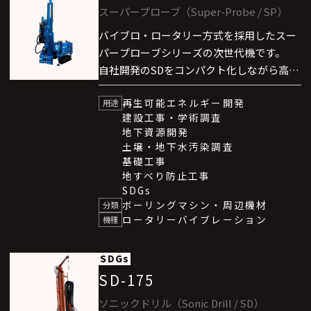
スーパープローブ（Super-Probe / SP）
バイブロ・ロータリー方式を採用したスー
パープローブシリーズの次世代機です。
自社開発のSDをコンパクト化しながら高い
能力を備え、無水高速サンプリングや二重
再生可能エネルギー開発
管方式による試料採取と井戸仕上げの同時
用途
建設工事・学術調査
施工にも対応。
地下資源開発
砂礫・玉石層を含む多様な地層での掘削を
土壌・地下水汚染調査
可能とし、土壌汚染調査、水井戸工事、地
基礎工事
中熱採熱孔など幅広い用途で活躍します。
地すべり防止工事
SDGs
ボーリングマシン・周辺機材
分類
ロータリーバイブレーション
機種
SDGs
SD-175
ソニックドリル（Sonic Drill / SD）