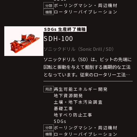
リー”地区での熱供給（地域冷暖房）事業
ボーリングマシン・周辺機材
分類
ロータリーバイブレーション
においても、その卓越した能力を発揮して
機種
います。
SDGs
生産終了機種
SDH-100
ソニックドリル（Sonic Drill / SD）
ソニックドリル（SD）は、ビットの先端に
回転と振動を与えて掘削する画期的な工法
となっています。従来のロータリー工法、
エアハンマー方式、ロータリーパーカッ
再生可能エネルギー開発
ション工法に比べて格段に高速な掘削を可
用途
地下資源開発
能としました。なお、本技術はカナダ
土壌・地下水汚染調査
SONIC DRILL社と技術提携しています。
基礎工事
ソニックドリル（SD）は、”東京スカイツ
地すべり防止工事
リー”地区での熱供給（地域冷暖房）事業
SDGs
ボーリングマシン・周辺機材
においても、その卓越した能力を発揮して
分類
ロータリーバイブレーション
機種
います。