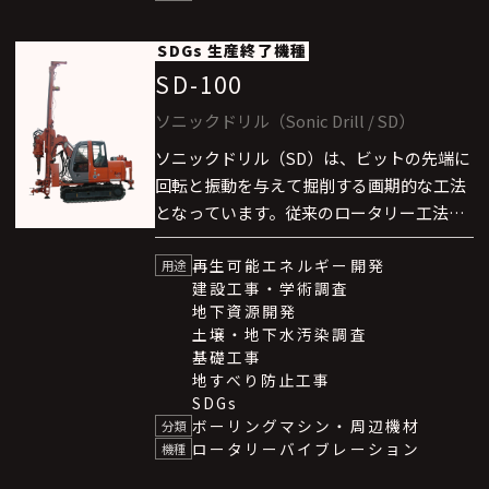
SDGs
生産終了機種
SD-100
ソニックドリル（Sonic Drill / SD）
ソニックドリル（SD）は、ビットの先端に
回転と振動を与えて掘削する画期的な工法
となっています。従来のロータリー工法、
エアハンマー方式、ロータリーパーカッ
再生可能エネルギー開発
ション工法に比べて格段に高速な掘削を可
用途
建設工事・学術調査
能としました。なお、本技術はカナダ
地下資源開発
SONIC DRILL社と技術提携しています。
土壌・地下水汚染調査
ソニックドリル（SD）は、”東京スカイツ
基礎工事
リー”地区での熱供給（地域冷暖房）事業
地すべり防止工事
SDGs
においても、その卓越した能力を発揮して
ボーリングマシン・周辺機材
分類
います。
ロータリーバイブレーション
機種