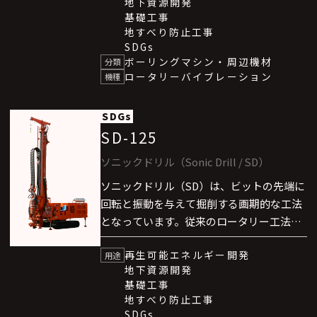
地下資源開発
能としました。なお、本技術はカナダ
基礎工事
SONIC DRILL社と技術提携しています。
地すべり防止工事
ソニックドリル（SD）は、”東京スカイツ
SDGs
リー”地区での熱供給（地域冷暖房）事業
ボーリングマシン・周辺機材
分類
ロータリーバイブレーション
においても、その卓越した能力を発揮して
機種
います。
SDGs
SD-125
ソニックドリル（Sonic Drill / SD）
ソニックドリル（SD）は、ビットの先端に
回転と振動を与えて掘削する画期的な工法
となっています。従来のロータリー工法、
エアハンマー方式、ロータリーパーカッ
再生可能エネルギー開発
ション工法に比べて格段に高速な掘削を可
用途
地下資源開発
能としました。なお、本技術はカナダ
基礎工事
SONIC DRILL社と技術提携しています。
地すべり防止工事
ソニックドリル（SD）は、”東京スカイツ
SDGs