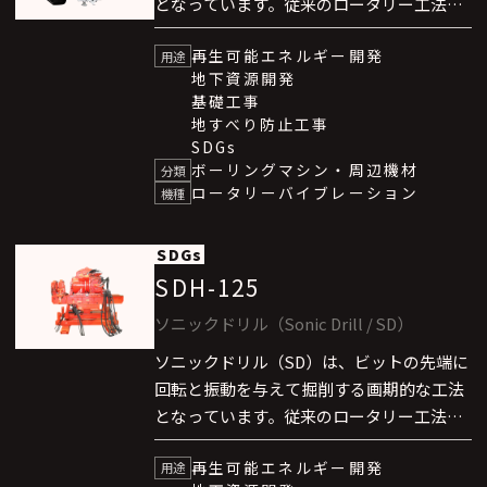
となっています。従来のロータリー工法、
エアハンマー方式、ロータリーパーカッ
再生可能エネルギー開発
ション工法に比べて格段に高速な掘削を可
用途
地下資源開発
能としました。なお、本技術はカナダ
基礎工事
SONIC DRILL社と技術提携しています。
地すべり防止工事
ソニックドリル（SD）は、”東京スカイツ
SDGs
リー”地区での熱供給（地域冷暖房）事業
ボーリングマシン・周辺機材
分類
ロータリーバイブレーション
においても、その卓越した能力を発揮して
機種
います。
SDGs
SDH-125
ソニックドリル（Sonic Drill / SD）
ソニックドリル（SD）は、ビットの先端に
回転と振動を与えて掘削する画期的な工法
となっています。従来のロータリー工法、
エアハンマー方式、ロータリーパーカッ
再生可能エネルギー開発
ション工法に比べて格段に高速な掘削を可
用途