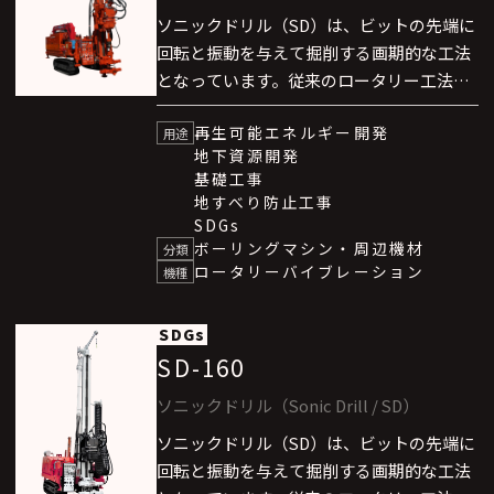
ソニックドリル（SD）は、ビットの先端に
回転と振動を与えて掘削する画期的な工法
となっています。従来のロータリー工法、
エアハンマー方式、ロータリーパーカッ
再生可能エネルギー開発
ション工法に比べて格段に高速な掘削を可
用途
地下資源開発
能としました。なお、本技術はカナダ
基礎工事
SONIC DRILL社と技術提携しています。
地すべり防止工事
ソニックドリル（SD）は、”東京スカイツ
SDGs
リー”地区での熱供給（地域冷暖房）事業
ボーリングマシン・周辺機材
分類
ロータリーバイブレーション
においても、その卓越した能力を発揮して
機種
います。
SDGs
SD-160
ソニックドリル（Sonic Drill / SD）
ソニックドリル（SD）は、ビットの先端に
回転と振動を与えて掘削する画期的な工法